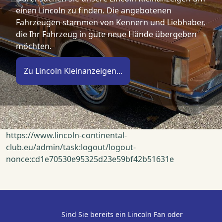
einen Lincoln zu finden. Die angebotenen
Fahrzeugen stammen von Kennern und Liebhaber,
die Ihr Fahrzeug in gute neue Hände übergeben
möchten.
Zu Lincoln Kleinanzeigen...
https://www.lincoln-continental-
club.eu/admin/task:logout/logout-
nonce:cd1e70530e95325d23e59bf42b51631e
Sind Sie bereits ein Lincoln Fan oder