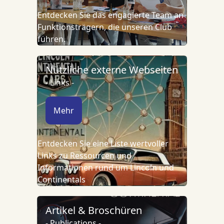
Entdecken Sie das engagierte Team an
Funktionsträgern, die unseren Club
führen.
Nützliche externe Webseiten
- Links -
Mehr
Entdecken Sie eine Liste wertvoller
Links zu Ressourcen und
Informationen rund um Lincoln und
Continentals
Artikel & Broschüren
- Publications -