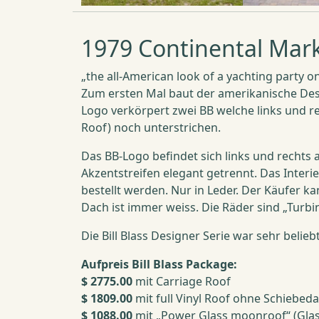
1979 Continental Mark 
„the all-American look of a yachting party o
Zum ersten Mal baut der amerikanische Desig
Logo verkörpert zwei BB welche links und r
Roof) noch unterstrichen.
Das BB-Logo befindet sich links und rechts
Akzentstreifen elegant getrennt. Das Inter
bestellt werden. Nur in Leder. Der Käufer 
Dach ist immer weiss. Die Räder sind „Turbi
Die Bill Blass Designer Serie war sehr beli
Aufpreis Bill Blass Package:
$ 2775.00
mit Carriage Roof
$ 1809.00
mit full Vinyl Roof ohne Schiebed
$ 1088.00
mit „Power Glass moonroof“ (Gla